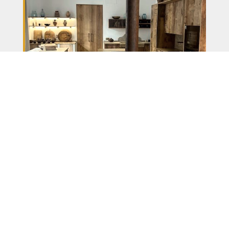
Al Origen - Wood & Craft
Carrer Despuig 58, Bajos.
Santa Catalina, Palma de Mallorca.
Ver en Google Maps
Horarios: lunes a viernes de 9h a 16h